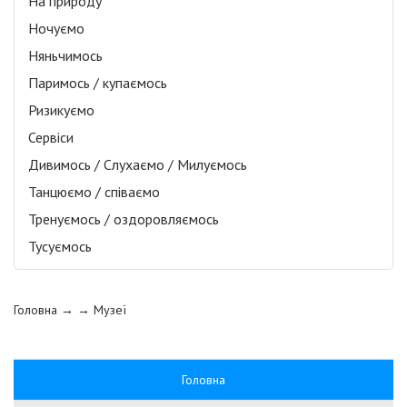
На природу
Ночуємо
Няньчимось
Паримось / купаємось
Ризикуємо
Сервіси
Дивимось / Слухаємо / Милуємось
Танцюємо / співаємо
Тренуємось / оздоровляємось
Тусуємось
Головна
→ →
Музеї
Головна