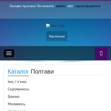
Ласкаво просимо! Ви можете
ввійти
або
зареєструватися
Українська
Toggle
navigation
Каталог
Полтави
Їмо / п’ємо
Скупляємось
Граємо
Молимось