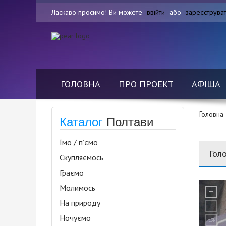
Ласкаво просимо! Ви можете
ввійти
або
зареєструва
ГОЛОВНА
ПРО ПРОЕКТ
АФІША
Головна
Каталог
Полтави
Їмо / п’ємо
Гол
Скупляємось
Граємо
Молимось
На природу
Ночуємо