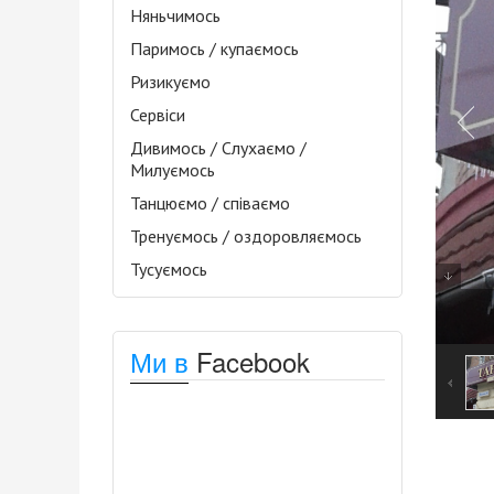
Няньчимось
Паримось / купаємось
Ризикуємо
Сервіси
Дивимось / Слухаємо /
Милуємось
Танцюємо / співаємо
Тренуємось / оздоровляємось
Тусуємось
Ми в
Facebook