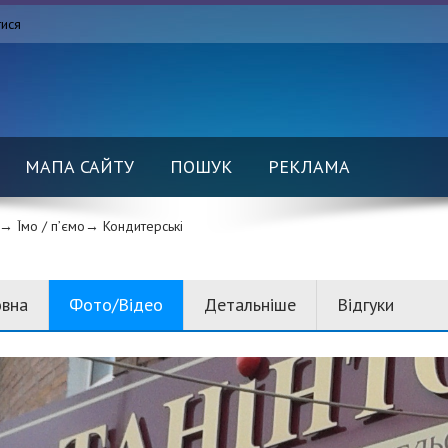
тися
МАПА САЙТУ
ПОШУК
РЕКЛАМА
→ Їмо / п’ємо→
Кондитерські
овна
Фото/Відео
Детальніше
Відгуки