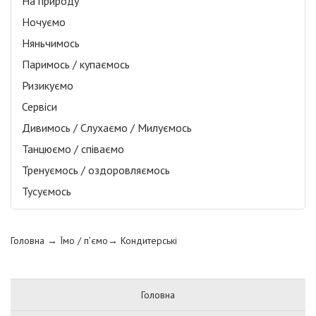
На природу
Ночуємо
Няньчимось
Паримось / купаємось
Ризикуємо
Сервіси
Дивимось / Слухаємо / Милуємось
Танцюємо / співаємо
Тренуємось / оздоровляємось
Тусуємось
Головна
→ Їмо / п’ємо→
Кондитерські
Головна