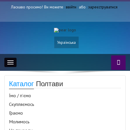
Ласкаво просимо! Ви можете
ввійти
або
зареєструватися
Українська
Toggle
navigation
Каталог
Полтави
Їмо / п’ємо
Скупляємось
Граємо
Молимось