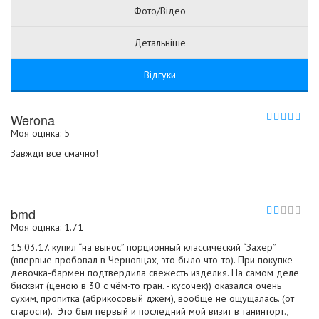
Фото/Відео
Детальніше
Відгуки
Werona
Моя оцінка: 5
Завжди все смачно!
bmd
Моя оцінка: 1.71
15.03.17. купил “на вынос” порционный классический “Захер”
(впервые пробовал в Черновцах, это было что-то). При покупке
девочка-бармен подтвердила свежесть изделия. На самом деле
бисквит (ценою в 30 с чём-то гран. - кусочек)) оказался очень
сухим, пропитка (абрикосовый джем), вообще не ощущалась. (от
старости). Это был первый и последний мой визит в танинторт.,