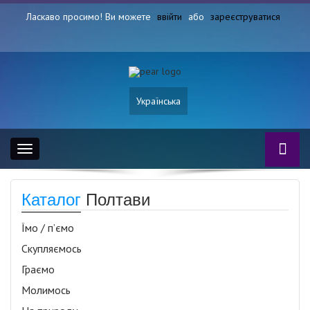
Ласкаво просимо! Ви можете
ввійти
або
зареєструватися
Українська
Toggle
navigation
Каталог
Полтави
Їмо / п’ємо
Скупляємось
Граємо
Молимось