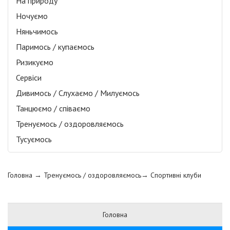
На природу
Ночуємо
Няньчимось
Паримось / купаємось
Ризикуємо
Сервіси
Дивимось / Слухаємо / Милуємось
Танцюємо / співаємо
Тренуємось / оздоровляємось
Тусуємось
Головна
→ Тренуємось / оздоровляємось→
Спортивні клуби
Головна