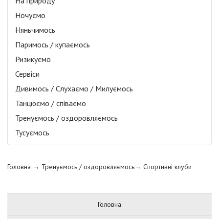
На природу
Ночуємо
Няньчимось
Паримось / купаємось
Ризикуємо
Сервіси
Дивимось / Слухаємо / Милуємось
Танцюємо / співаємо
Тренуємось / оздоровляємось
Тусуємось
Головна
→ Тренуємось / оздоровляємось→
Спортивні клуби
Головна