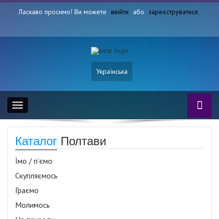
Ласкаво просимо! Ви можете
ввійти
або
зареєструватися
Українська
Toggle
navigation
Каталог
Полтави
Їмо / п’ємо
Скупляємось
Граємо
Молимось