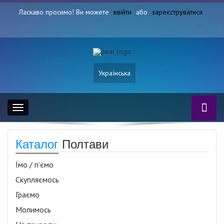
Ласкаво просимо! Ви можете
ввійти
або
зареєструватися
Українська
Toggle
navigation
Каталог
Полтави
Їмо / п’ємо
Скупляємось
Граємо
Молимось