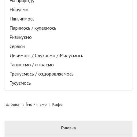
На природу
Ночуємо
Няньчимось
Паримось / купаємось
Ризикуємо
Сервіси
Дивимось / Слухаємо / Милуємось
Танцюємо / співаємо
Тренуємось / оздоровляємось
Тусуємось
Головна
→ Їмо / п’ємо→
Кафе
Головна