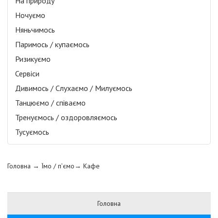
На природу
Ночуємо
Няньчимось
Паримось / купаємось
Ризикуємо
Сервіси
Дивимось / Слухаємо / Милуємось
Танцюємо / співаємо
Тренуємось / оздоровляємось
Тусуємось
Головна
→ Їмо / п’ємо→
Кафе
Головна