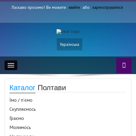
Ласкаво просимо! Ви можете
ввійти
або
зареєструватися
Українська
Toggle
navigation
Каталог
Полтави
Їмо / п’ємо
Скупляємось
Граємо
Молимось