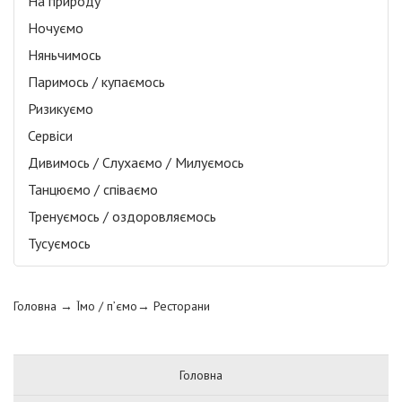
На природу
Ночуємо
Няньчимось
Паримось / купаємось
Ризикуємо
Сервіси
Дивимось / Слухаємо / Милуємось
Танцюємо / співаємо
Тренуємось / оздоровляємось
Тусуємось
Головна
→ Їмо / п’ємо→
Ресторани
Головна