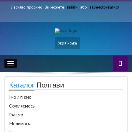
Ласкаво просимо! Ви можете
ввійти
або
зареєструватися
Українська
Toggle
navigation
Каталог
Полтави
Їмо / п’ємо
Скупляємось
Граємо
Молимось