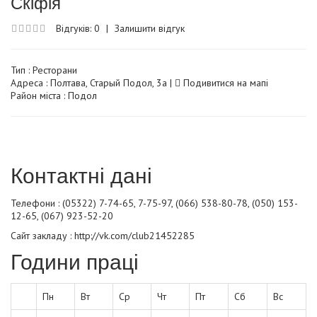
Скіфія
Відгуків: 0
|
Залишити відгук
Тип :
Ресторани
Адреса : Полтава, Старый Подол, 3а |
Подивитися на мапі
Район міста : Подол
Контактні дані
Телефони : (05322) 7-74-65, 7-75-97, (066) 538-80-78, (050) 153-
12-65, (067) 923-52-20
Сайт закладу :
http://vk.com/club21452285
Години праці
Пн
Вт
Ср
Чт
Пт
Сб
Вс