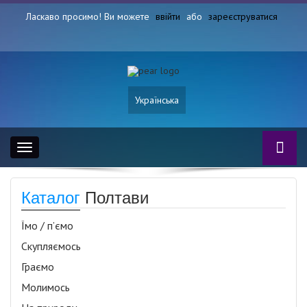
Ласкаво просимо! Ви можете
ввійти
або
зареєструватися
Українська
Toggle
navigation
Каталог
Полтави
Їмо / п’ємо
Скупляємось
Граємо
Молимось