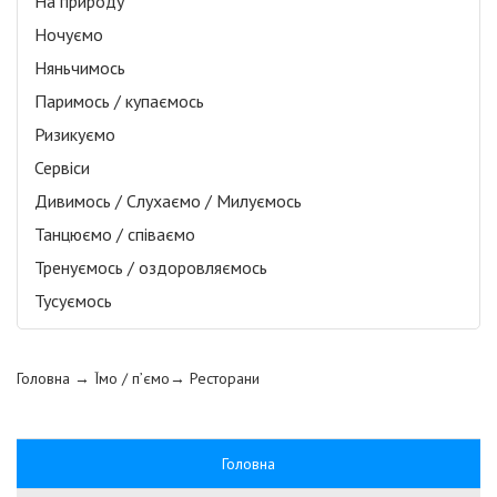
На природу
Ночуємо
Няньчимось
Паримось / купаємось
Ризикуємо
Сервіси
Дивимось / Слухаємо / Милуємось
Танцюємо / співаємо
Тренуємось / оздоровляємось
Тусуємось
Головна
→ Їмо / п’ємо→
Ресторани
Головна