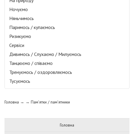
На природу
Ночуємо
Няньчимось
Паримось / купаємось
Ризикуємо
Сервіси
Дивимось / Слухаємо / Милуємось
Танцюємо / співаємо
Тренуємось / оздоровляємось
Тусуємось
Головна
→ →
Пам’ятки / пам’ятники
Головна