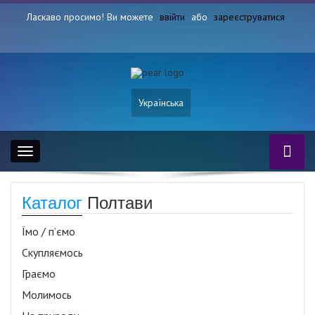
Ласкаво просимо! Ви можете
ввійти
або
зареєструватися
Українська
Toggle
navigation
Каталог
Полтави
Їмо / п’ємо
Скупляємось
Граємо
Молимось