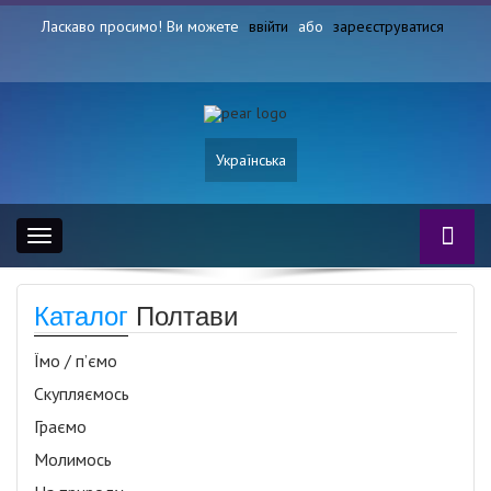
Ласкаво просимо! Ви можете
ввійти
або
зареєструватися
Українська
Toggle
navigation
Каталог
Полтави
Їмо / п’ємо
Скупляємось
Граємо
Молимось