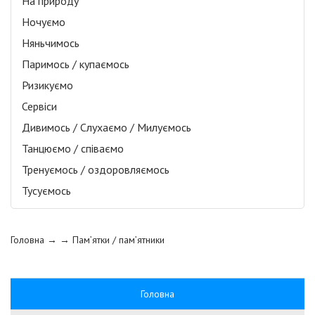
На природу
Ночуємо
Няньчимось
Паримось / купаємось
Ризикуємо
Сервіси
Дивимось / Слухаємо / Милуємось
Танцюємо / співаємо
Тренуємось / оздоровляємось
Тусуємось
Головна
→ →
Пам’ятки / пам’ятники
Головна