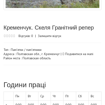
Кременчук. Скеля Гранітний репер
Відгуків: 0
|
Залишити відгук
Тип :
Пам’ятки / пам’ятники
Адреса : Полтавская обл., г. Кременчуг |
Подивитися на мапі
Район міста : Полтавская область
Години праці
Пн
Вт
Ср
Чт
Пт
Сб
Вс
з
0:00
0:00
0:00
0:00
0:00
0:00
0:00