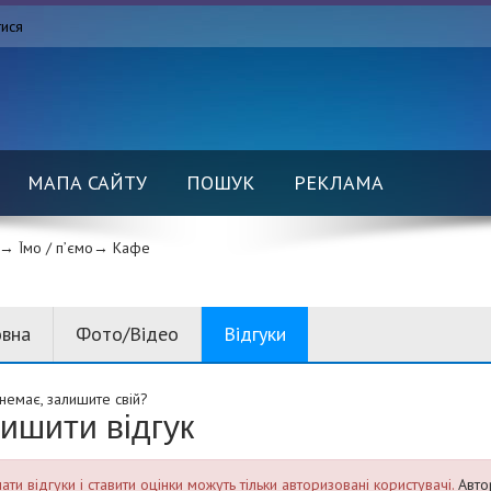
тися
МАПА САЙТУ
ПОШУК
РЕКЛАМА
→ Їмо / п’ємо→
Кафе
овна
Фото/Відео
Відгуки
 немає, залишите свій?
ишити відгук
ти відгуки і ставити оцінки можуть тільки авторизовані користувачі.
Авто