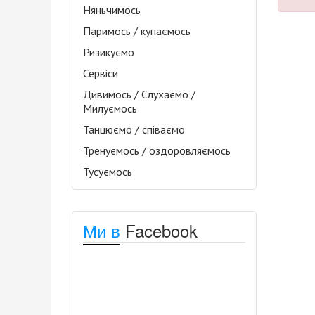
Няньчимось
Паримось / купаємось
Ризикуємо
Сервіси
Дивимось / Слухаємо /
Милуємось
Танцюємо / співаємо
Тренуємось / оздоровляємось
Тусуємось
Ми в
Facebook