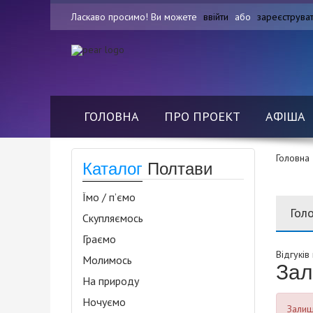
Ласкаво просимо! Ви можете
ввійти
або
зареєструва
ГОЛОВНА
ПРО ПРОЕКТ
АФІША
Головна
Каталог
Полтави
Їмо / п’ємо
Гол
Скупляємось
Граємо
Відгуків
Молимось
Зал
На природу
Ночуємо
Залиша