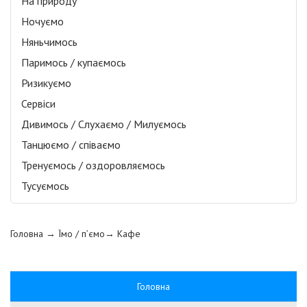
На природу
Ночуємо
Няньчимось
Паримось / купаємось
Ризикуємо
Сервіси
Дивимось / Слухаємо / Милуємось
Танцюємо / співаємо
Тренуємось / оздоровляємось
Тусуємось
Головна
→ Їмо / п’ємо→
Кафе
Головна