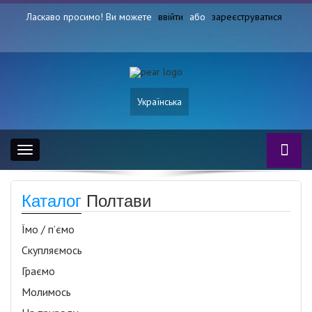
Ласкаво просимо! Ви можете
ввійти
або
зареєструватися
Українська
Toggle
navigation
Каталог
Полтави
Їмо / п’ємо
Скупляємось
Граємо
Молимось