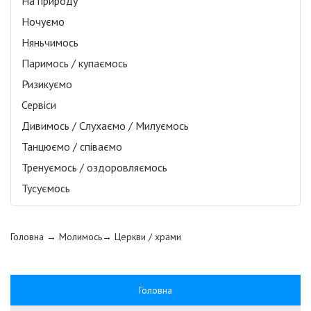
На природу
Ночуємо
Няньчимось
Паримось / купаємось
Ризикуємо
Сервіси
Дивимось / Слухаємо / Милуємось
Танцюємо / співаємо
Тренуємось / оздоровляємось
Тусуємось
Головна
→ Молимось→
Церкви / храми
Головна