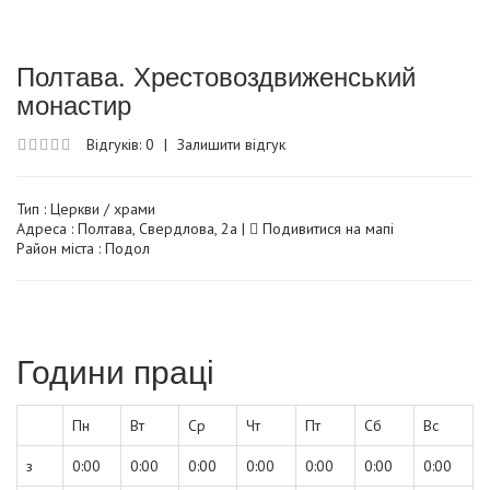
Полтава. Хрестовоздвиженський
монастир
Відгуків: 0
|
Залишити відгук
Тип :
Церкви / храми
Адреса : Полтава, Свердлова, 2а |
Подивитися на мапі
Район міста : Подол
Години праці
Пн
Вт
Ср
Чт
Пт
Сб
Вс
з
0:00
0:00
0:00
0:00
0:00
0:00
0:00