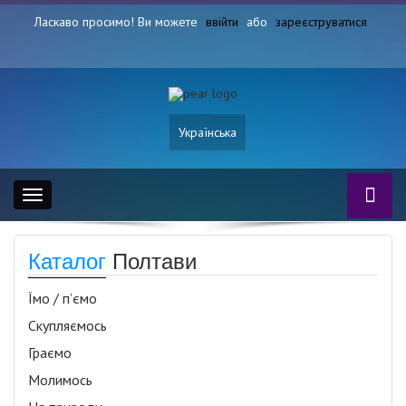
Ласкаво просимо! Ви можете
ввійти
або
зареєструватися
Українська
Toggle
navigation
Каталог
Полтави
Їмо / п’ємо
Скупляємось
Граємо
Молимось