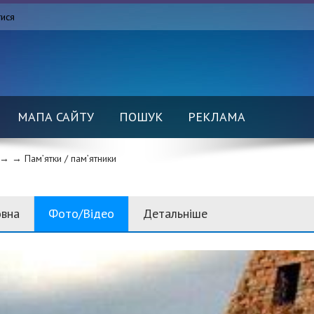
тися
МАПА САЙТУ
ПОШУК
РЕКЛАМА
→ →
Пам’ятки / пам’ятники
овна
Фото/Відео
Детальніше