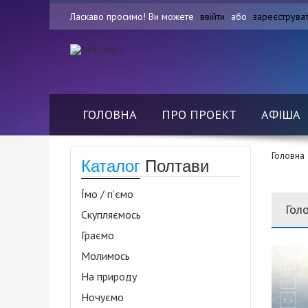
Ласкаво просимо! Ви можете
ввійти
або
зареєструва
ГОЛОВНА
ПРО ПРОЕКТ
АФІША
Головна
Каталог
Полтави
Їмо / п’ємо
Гол
Скупляємось
Граємо
Молимось
На природу
Ночуємо