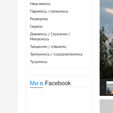
Няньчимось
Паримось / купаємось
Ризикуємо
Сервіси
Дивимось / Слухаємо /
Милуємось
Танцюємо / співаємо
Тренуємось / оздоровляємось
Тусуємось
Ми в
Facebook