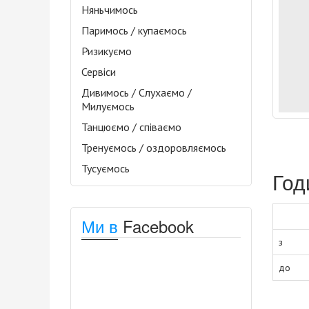
Няньчимось
Паримось / купаємось
Ризикуємо
Сервіси
Дивимось / Слухаємо /
Милуємось
Танцюємо / співаємо
Тренуємось / оздоровляємось
Тусуємось
Год
Ми в
Facebook
з
до