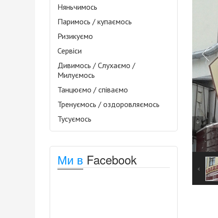
Няньчимось
Паримось / купаємось
Ризикуємо
Сервіси
Дивимось / Слухаємо /
Милуємось
Танцюємо / співаємо
Тренуємось / оздоровляємось
Тусуємось
Ми в
Facebook