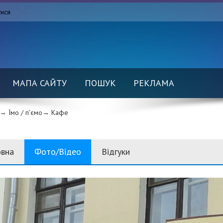
тися
МАПА САЙТУ
ПОШУК
РЕКЛАМА
→ Їмо / п’ємо→
Кафе
овна
Фото/Відео
Відгуки