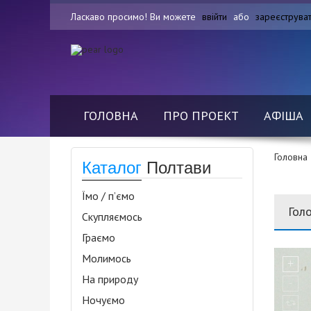
Ласкаво просимо! Ви можете
ввійти
або
зареєструва
ГОЛОВНА
ПРО ПРОЕКТ
АФІША
Головна
Каталог
Полтави
Їмо / п’ємо
Гол
Скупляємось
Граємо
Молимось
На природу
Ночуємо