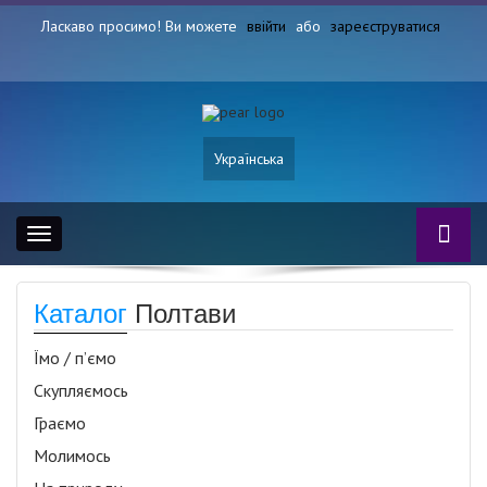
Ласкаво просимо! Ви можете
ввійти
або
зареєструватися
Українська
Toggle
navigation
Каталог
Полтави
Їмо / п’ємо
Скупляємось
Граємо
Молимось