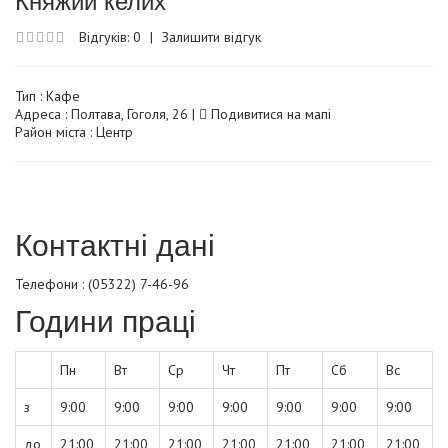
Відгуків: 0
|
Залишити відгук
Тип :
Кафе
Адреса : Полтава, Гоголя, 26 |
Подивитися на мапі
Район міста : Центр
Контактні дані
Телефони : (05322) 7-46-96
Години праці
Пн
Вт
Ср
Чт
Пт
Сб
Вс
з
9:00
9:00
9:00
9:00
9:00
9:00
9:00
до
21:00
21:00
21:00
21:00
21:00
21:00
21:00