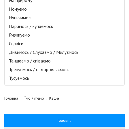
На природу
Ночуємо
Няньчимось
Паримось / купаємось
Ризикуємо
Сервіси
Дивимось / Слухаємо / Милуємось
Танцюємо / співаємо
Тренуємось / оздоровляємось
Тусуємось
Головна
→ Їмо / п’ємо→
Кафе
Головна