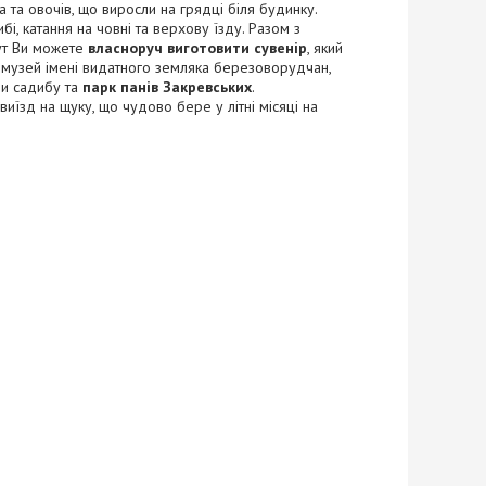
а та овочів, що виросли на грядці біля будинку.
бі, катання на човні та верхову їзду. Разом з
Тут Ви можете
власноруч виготовити сувенір
, який
 музей імені видатного земляка березоворудчан,
ри садибу та
парк панів Закревських
.
їзд на щуку, що чудово бере у літні місяці на