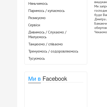
вишукани
Няньчимось
Ми запр
Паримось / купаємось
господин
буде Вам
Ризикуємо
Дмитра Л
Бажаючим
Сервіси
обертові
Дивимось / Слухаємо /
Чекаємо 
Милуємось
Танцюємо / співаємо
Тренуємось / оздоровляємось
Тусуємось
Ми в
Facebook