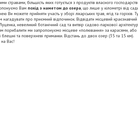
ми стравами, більшість яких готується з продуктів власного господарств
опонуємо Вам
похід з наметом до озера
, що лише у кілометрі від сади
ею Ви можете прийняти участь у зборі лікарських трав, ягід та горіхів. 
 нагадувати про приємний відпочинок. Відвідати місцевий краєзнавчий
уценка, невеликий ботанічний сад та витвір садово-паркової архітекту
 порибалити ми запропонуємо місцеве «полювання» за карасями, або ви
 блешні та поверхневі приманки. Відстань до двох озер (35 та 15 км).
на Вас!