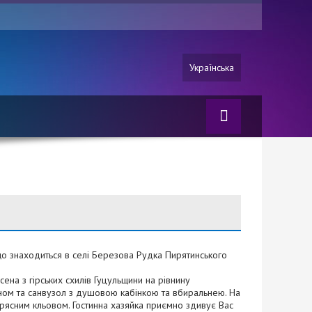
Українська
що знаходиться в селі Березова Рудка Пирятинського
сена з гірських схилів Гуцульщини на рівнину
ном та санвузол з душовою кабінкою та вбиральнею. На
рясним кльовом. Гостинна хазяйка приємно здивує Вас