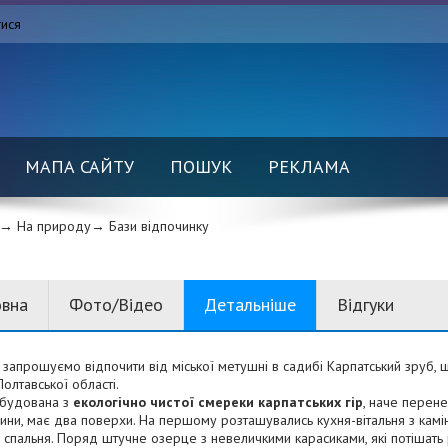
тися
МАПА САЙТУ
ПОШУК
РЕКЛАМА
→ На природу→
Бази відпочинку
овна
Фото/Відео
Детальніше
Відгуки
 запрошуємо відпочити від міської метушні в садибі Карпатський зруб, 
олтавської області.
збудована з
екологічно чистої смереки карпатських гір
, наче перене
ни, має два поверхи. На першому розташувались кухня-вітальня з камі
спальня. Поряд штучне озерце з невеличкими карасиками, які потішать 