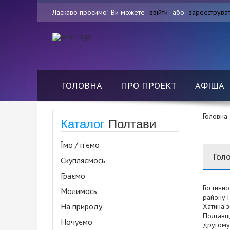
Ласкаво просимо! Ви можете
ввійти
або
зареєструва
ГОЛОВНА
ПРО ПРОЕКТ
АФІША
Головна
Каталог
Полтави
Їмо / п’ємо
Гол
Скупляємось
Граємо
Гостинно
Молимось
району П
На природу
Хатина 
Полтавщи
Ночуємо
другому 