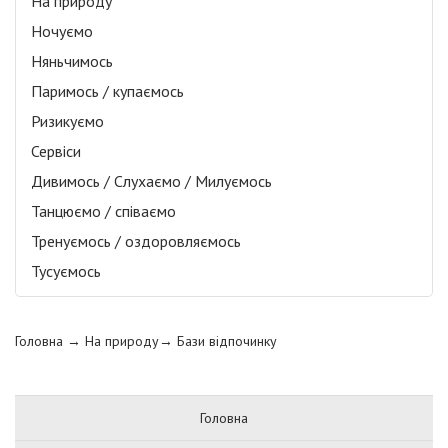
На природу
Ночуємо
Няньчимось
Паримось / купаємось
Ризикуємо
Сервіси
Дивимось / Слухаємо / Милуємось
Танцюємо / співаємо
Тренуємось / оздоровляємось
Тусуємось
Головна
→ На природу→
Бази відпочинку
Головна