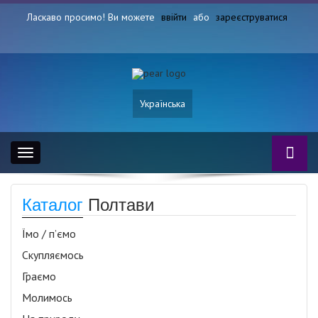
Ласкаво просимо! Ви можете
ввійти
або
зареєструватися
Українська
Toggle
navigation
Каталог
Полтави
Їмо / п’ємо
Скупляємось
Граємо
Молимось