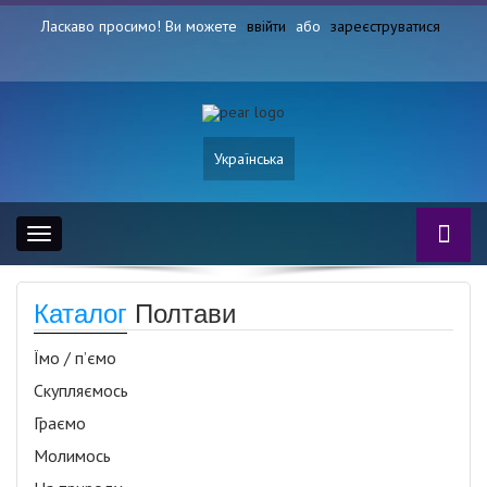
Ласкаво просимо! Ви можете
ввійти
або
зареєструватися
Українська
Toggle
navigation
Каталог
Полтави
Їмо / п’ємо
Скупляємось
Граємо
Молимось