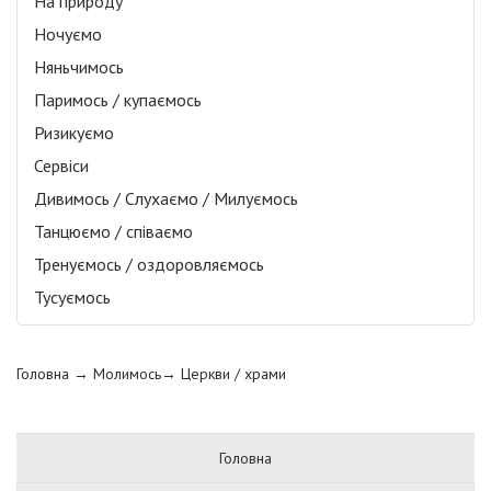
На природу
Ночуємо
Няньчимось
Паримось / купаємось
Ризикуємо
Сервіси
Дивимось / Слухаємо / Милуємось
Танцюємо / співаємо
Тренуємось / оздоровляємось
Тусуємось
Головна
→ Молимось→
Церкви / храми
Головна