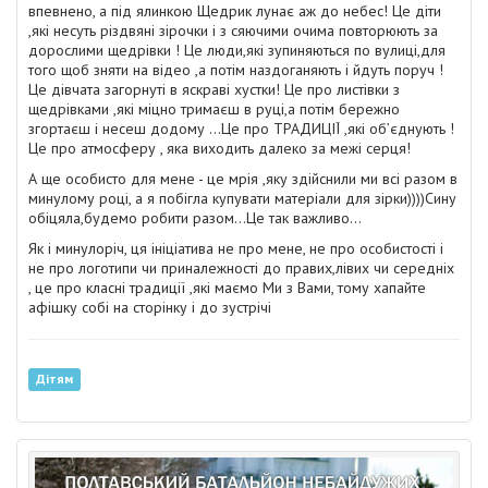
впевнено, а під ялинкою Щедри
к лунає аж до небес! Це діти
,які несуть різдвяні зірочки і з сяючими очима повторюють за
дорослими щедрівки ! Це люди,які зупиняються по вулиці,для
того щоб зняти на відео ,а потім наздоганяють і йдуть поруч !
Це дівчата загорнуті в яскраві хустки! Це про листівки з
щедрівками ,які міцно тримаєш в руці,а потім бережно
згортаєш і несеш додому ...Це про ТРАДИЦІЇ ,які об’єднують !
Це про атмосферу , яка виходить далеко за межі серця!
А ще особисто для мене - це мрія ,яку здійснили ми всі разом в
минулому році, а я побігла купувати матеріали для зірки))))Сину
обіцяла,будемо робити разом...Це так важливо...
Як і минулоріч, ця ініціатива не про мене, не про особистості і
не про логотипи чи приналежності до правих,лівих чи середніх
, це про класні традиції ,які маємо Ми з Вами, тому хапайте
афішку собі на сторінку і до зустрічі
Дітям