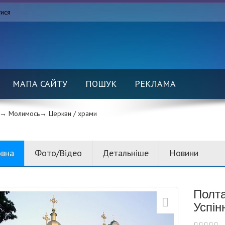
тися
МАПА САЙТУ
ПОШУК
РЕКЛАМА
→ Молимось→
Церкви / храми
овна
Фото/Відео
Детальніше
Новини
Полт
Успін