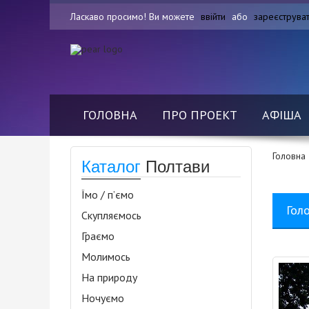
Ласкаво просимо! Ви можете
ввійти
або
зареєструва
ГОЛОВНА
ПРО ПРОЕКТ
АФІША
Головна
Каталог
Полтави
Їмо / п’ємо
Гол
Скупляємось
Граємо
Молимось
На природу
Ночуємо