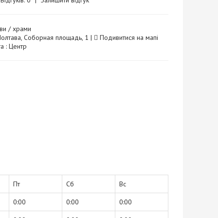
Відгуків: 0
|
Залишити відгук
ви / храми
Полтава, Соборная площадь, 1 |
Подивитися на мапі
а : Центр
Пт
Сб
Вс
0:00
0:00
0:00