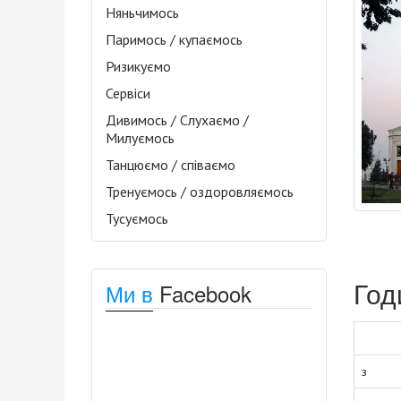
Няньчимось
Паримось / купаємось
Ризикуємо
Сервіси
Дивимось / Слухаємо /
Милуємось
Танцюємо / співаємо
Тренуємось / оздоровляємось
Тусуємось
Год
Ми в
Facebook
з