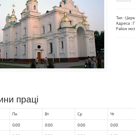
Тип :
Церк
Адреса : 
Район міст
ини праці
Пн
Вт
Ср
Чт
0:00
0:00
0:00
0:00