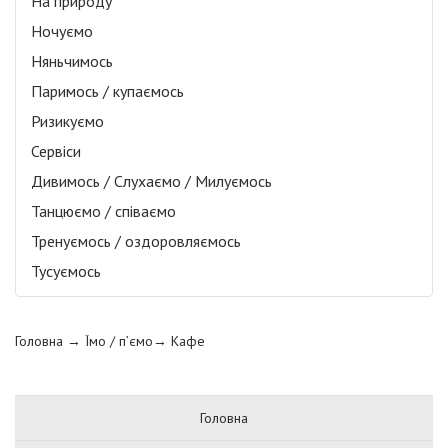
На природу
Ночуємо
Няньчимось
Паримось / купаємось
Ризикуємо
Сервіси
Дивимось / Слухаємо / Милуємось
Танцюємо / співаємо
Тренуємось / оздоровляємось
Тусуємось
Головна
→ Їмо / п’ємо→
Кафе
Головна