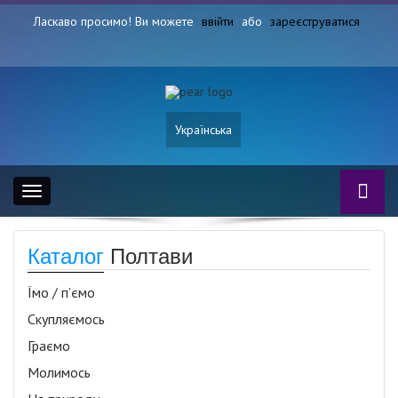
Ласкаво просимо! Ви можете
ввійти
або
зареєструватися
Українська
Toggle
navigation
Каталог
Полтави
Їмо / п’ємо
Скупляємось
Граємо
Молимось