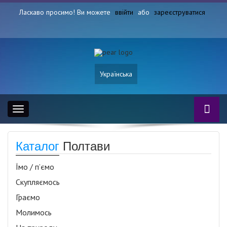
Ласкаво просимо! Ви можете
ввійти
або
зареєструватися
Українська
Toggle
navigation
Каталог
Полтави
Їмо / п’ємо
Скупляємось
Граємо
Молимось