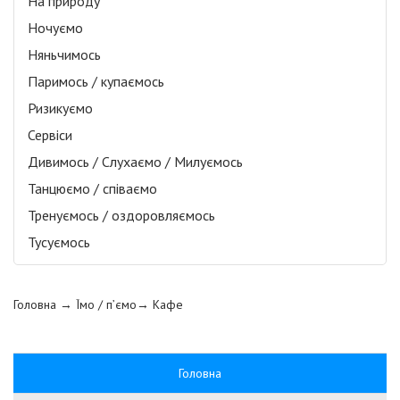
На природу
Ночуємо
Няньчимось
Паримось / купаємось
Ризикуємо
Сервіси
Дивимось / Слухаємо / Милуємось
Танцюємо / співаємо
Тренуємось / оздоровляємось
Тусуємось
Головна
→ Їмо / п’ємо→
Кафе
Головна