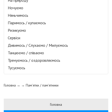
На природу
Ночуємо
Няньчимось
Паримось / купаємось
Ризикуємо
Сервіси
Дивимось / Слухаємо / Милуємось
Танцюємо / співаємо
Тренуємось / оздоровляємось
Тусуємось
Головна
→ →
Пам’ятки / пам’ятники
Головна