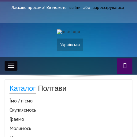
Ласкаво просимо! Ви можете
ввійти
або
зареєструватися
Українська
Toggle
navigation
Каталог
Полтави
Їмо / п’ємо
Скупляємось
Граємо
Молимось