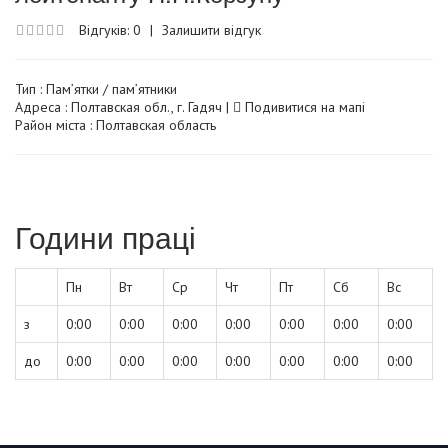
Відгуків: 0
|
Залишити відгук
Тип :
Пам’ятки / пам’ятники
Адреса : Полтавская обл., г. Гадяч |
Подивитися на мапі
Район міста : Полтавская область
Години праці
Пн
Вт
Ср
Чт
Пт
Сб
Вс
з
0:00
0:00
0:00
0:00
0:00
0:00
0:00
до
0:00
0:00
0:00
0:00
0:00
0:00
0:00