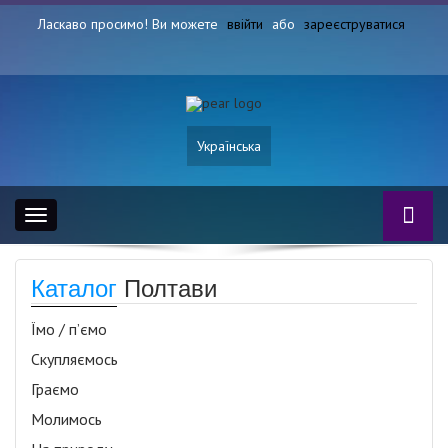
Ласкаво просимо! Ви можете
ввійти
або
зареєструватися
Українська
Toggle
navigation
Каталог
Полтави
Їмо / п’ємо
Скупляємось
Граємо
Молимось