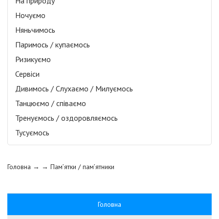
На природу
Ночуємо
Няньчимось
Паримось / купаємось
Ризикуємо
Сервіси
Дивимось / Слухаємо / Милуємось
Танцюємо / співаємо
Тренуємось / оздоровляємось
Тусуємось
Головна
→ →
Пам’ятки / пам’ятники
Головна