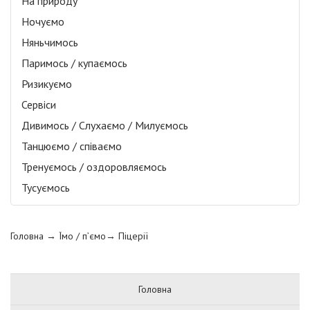
На природу
Ночуємо
Няньчимось
Паримось / купаємось
Ризикуємо
Сервіси
Дивимось / Слухаємо / Милуємось
Танцюємо / співаємо
Тренуємось / оздоровляємось
Тусуємось
Головна
→ Їмо / п’ємо→
Піцерії
Головна