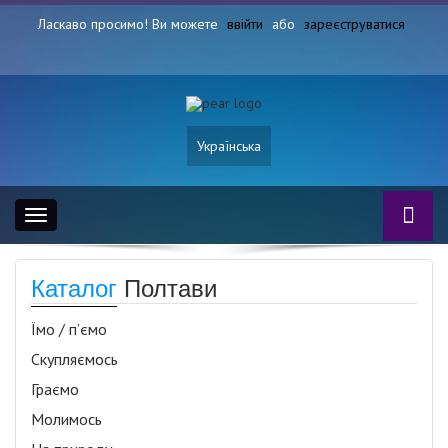
Ласкаво просимо! Ви можете
ввійти
або
зареєструватися
Українська
Toggle
navigation
Каталог
Полтави
Їмо / п’ємо
Скупляємось
Граємо
Молимось