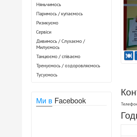
Няньчимось
Паримось / купаємось
Ризикуємо
Сервіси
Дивимось / Слухаємо /
Милуємось
Танцюємо / співаємо
Тренуємось / оздоровляємось
Тусуємось
Кон
Ми в
Facebook
Телефон
Год