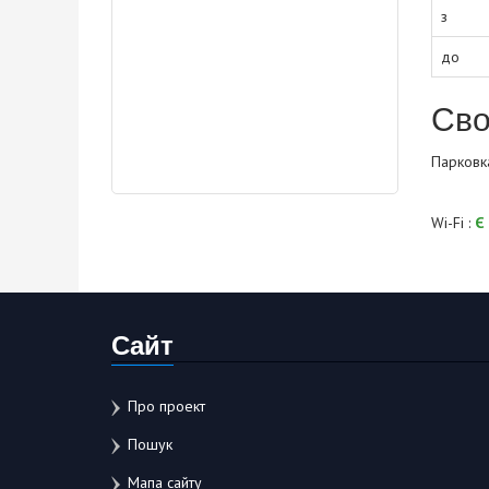
з
до
Сво
Парковк
Wi-Fi :
Є
Сайт
Про проект
Пошук
Мапа сайту