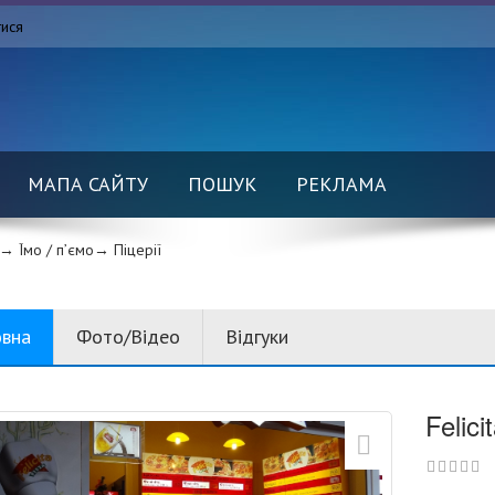
тися
МАПА САЙТУ
ПОШУК
РЕКЛАМА
→ Їмо / п’ємо→
Піцерії
овна
Фото/Відео
Відгуки
Felici