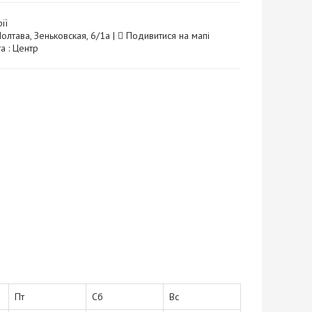
ії
олтава, Зеньковская, 6/1а |
Подивитися на мапі
а : Центр
Пт
Сб
Вс