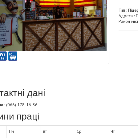
Тип :
Піцер
Адреса : П
Район міст
тактні дані
и : (066) 178-16-36
ини праці
Пн
Вт
Ср
Чт