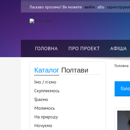
Ласкаво просимо! Ви можете
ввійти
або
зареєструва
ГОЛОВНА
ПРО ПРОЕКТ
АФІША
Головна
Каталог
Полтави
Їмо / п’ємо
Гол
Скупляємось
Граємо
Молимось
На природу
Ночуємо