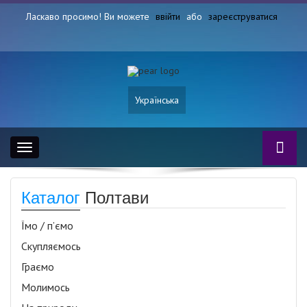
Ласкаво просимо! Ви можете
ввійти
або
зареєструватися
Українська
Toggle
navigation
Каталог
Полтави
Їмо / п’ємо
Скупляємось
Граємо
Молимось