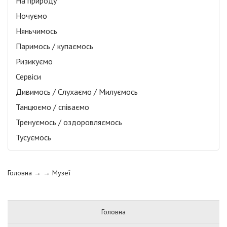
На природу
Ночуємо
Няньчимось
Паримось / купаємось
Ризикуємо
Сервіси
Дивимось / Слухаємо / Милуємось
Танцюємо / співаємо
Тренуємось / оздоровляємось
Тусуємось
Головна
→ →
Музеї
Головна