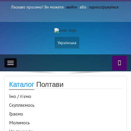
Ласкаво просимо! Ви можете
ввійти
або
зареєструватися
Українська
Toggle
navigation
Каталог
Полтави
Їмо / п’ємо
Скупляємось
Граємо
Молимось