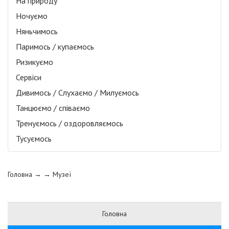
На природу
Ночуємо
Няньчимось
Паримось / купаємось
Ризикуємо
Сервіси
Дивимось / Слухаємо / Милуємось
Танцюємо / співаємо
Тренуємось / оздоровляємось
Тусуємось
Головна
→ →
Музеї
Головна