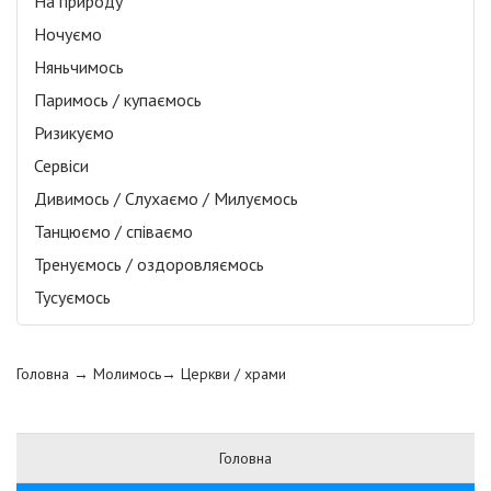
На природу
Ночуємо
Няньчимось
Паримось / купаємось
Ризикуємо
Сервіси
Дивимось / Слухаємо / Милуємось
Танцюємо / співаємо
Тренуємось / оздоровляємось
Тусуємось
Головна
→ Молимось→
Церкви / храми
Головна