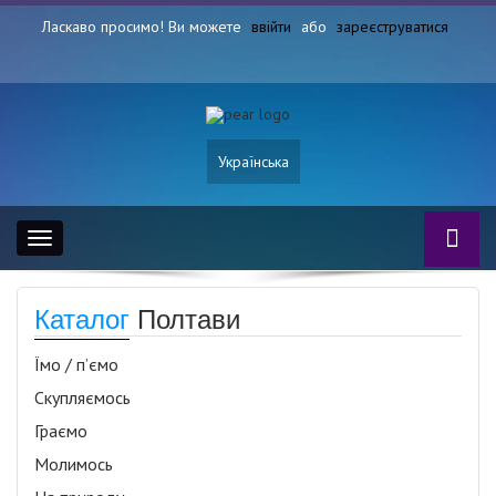
Ласкаво просимо! Ви можете
ввійти
або
зареєструватися
Українська
Toggle
navigation
Каталог
Полтави
Їмо / п’ємо
Скупляємось
Граємо
Молимось