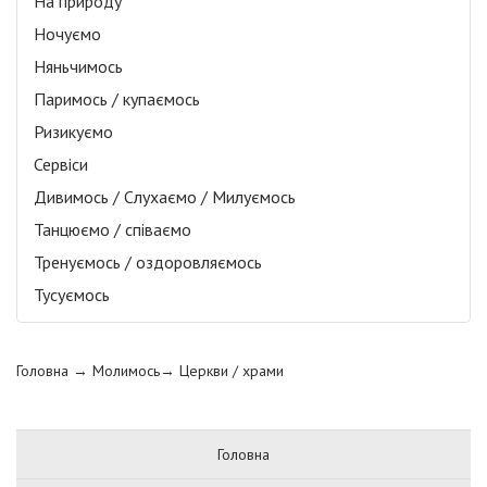
На природу
Ночуємо
Няньчимось
Паримось / купаємось
Ризикуємо
Сервіси
Дивимось / Слухаємо / Милуємось
Танцюємо / співаємо
Тренуємось / оздоровляємось
Тусуємось
Головна
→ Молимось→
Церкви / храми
Головна