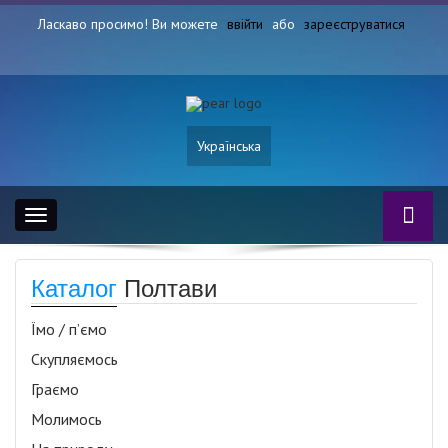
Ласкаво просимо! Ви можете
ввійти
або
зареєструватися
Українська
Toggle
navigation
Каталог
Полтави
Їмо / п’ємо
Скупляємось
Граємо
Молимось