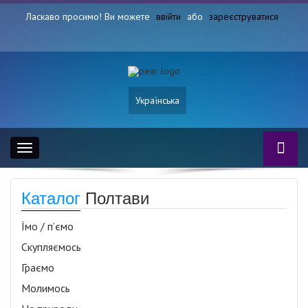
Ласкаво просимо! Ви можете
ввійти
або
зареєструватися
Українська
Toggle
navigation
Каталог
Полтави
Їмо / п’ємо
Скупляємось
Граємо
Молимось