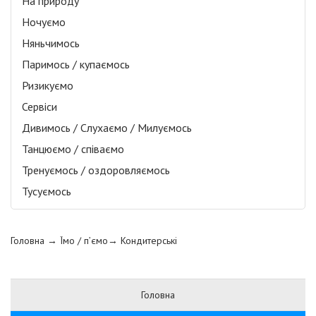
На природу
Ночуємо
Няньчимось
Паримось / купаємось
Ризикуємо
Сервіси
Дивимось / Слухаємо / Милуємось
Танцюємо / співаємо
Тренуємось / оздоровляємось
Тусуємось
Головна
→ Їмо / п’ємо→
Кондитерські
Головна