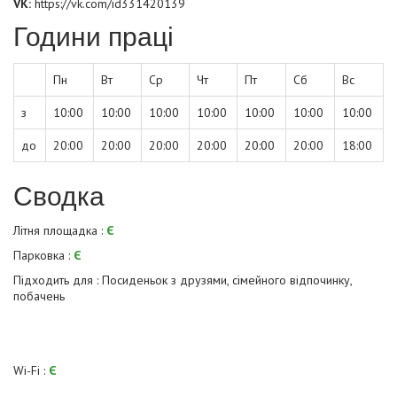
VK:
https://vk.com/id331420139
Години праці
Пн
Вт
Ср
Чт
Пт
Сб
Вс
з
10:00
10:00
10:00
10:00
10:00
10:00
10:00
до
20:00
20:00
20:00
20:00
20:00
20:00
18:00
Сводка
Літня площадка :
Є
Парковка :
Є
Підходить для : Посиденьок з друзями, сімейного відпочинку,
побачень
Wi-Fi :
Є