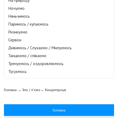
На природу
Ночуємо
Няньчимось
Паримось / купаємось
Ризикуємо
Сервіси
Дивимось / Слухаємо / Милуємось
Танцюємо / співаємо
Тренуємось / оздоровляємось
Тусуємось
Головна
→ Їмо / п’ємо→
Кондитерські
Головна