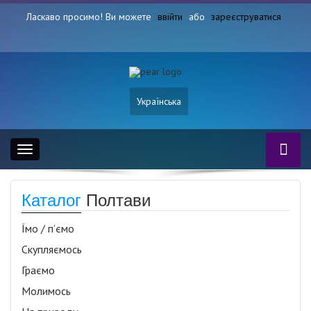
Ласкаво просимо! Ви можете
ввійти
або
зареєструватися
Українська
Toggle
navigation
Каталог
Полтави
Їмо / п’ємо
Скупляємось
Граємо
Молимось