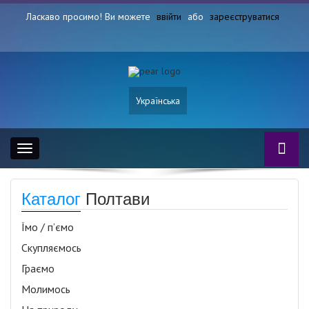
Ласкаво просимо! Ви можете
ввійти
або
зареєструватися
Українська
Toggle
navigation
Каталог
Полтави
Їмо / п’ємо
Скупляємось
Граємо
Молимось