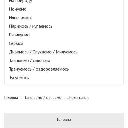
На природу
Ночуємо
Няньчимось
Паримось / купаємось
Ризикуємо
Сервіси
Дивимось / Слухаємо / Милуємось
Танцюємо / співаємо
Тренуємось / оздоровляємось
Тусуємось
Головна
→ Танцюємо / співаємо→
Школи танців
Головна