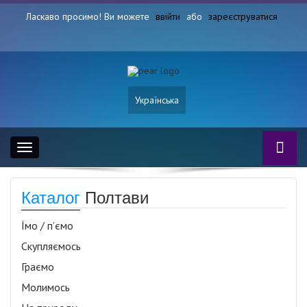
Ласкаво просимо! Ви можете
ввійти
або
зареєструватися
Українська
Toggle
navigation
Каталог
Полтави
Їмо / п’ємо
Скупляємось
Граємо
Молимось