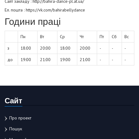
Сайт закладу :
http://bahira-dance-pl.at.ua/
Ел. пошта : https://vk.com/bahirabellydance
Години праці
Пн
Вт
Ср
Чт
Пт
Сб
Вс
з
18:00
20:00
18:00
20:00
-
-
-
до
19:00
21:00
19:00
21:00
-
-
-
Сайт
Про проект
Пошук