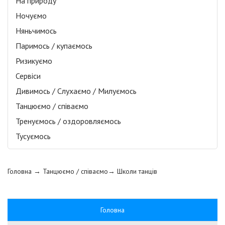
На природу
Ночуємо
Няньчимось
Паримось / купаємось
Ризикуємо
Сервіси
Дивимось / Слухаємо / Милуємось
Танцюємо / співаємо
Тренуємось / оздоровляємось
Тусуємось
Головна
→ Танцюємо / співаємо→
Школи танців
Головна