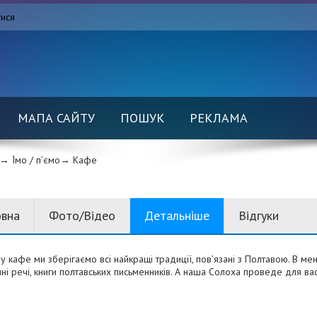
тися
МАПА САЙТУ
ПОШУК
РЕКЛАМА
→ Їмо / п’ємо→
Кафе
овна
Фото/Відео
Детальніше
Відгуки
 кафе ми зберігаємо всі найкращі традиції, пов’язані з Полтавою. В меню 
ні речі, книги полтавських письменників. А наша Солоха проведе для ва