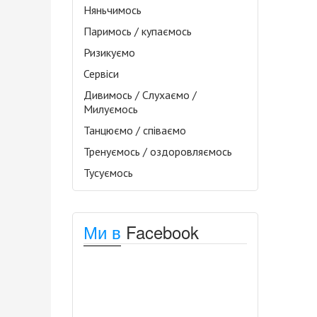
Няньчимось
Паримось / купаємось
Ризикуємо
Сервіси
Дивимось / Слухаємо /
Милуємось
Танцюємо / співаємо
Тренуємось / оздоровляємось
Тусуємось
Ми в
Facebook