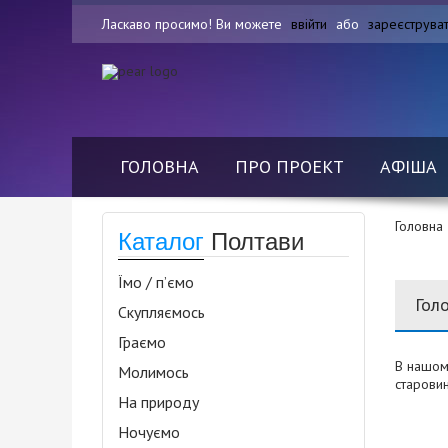
Ласкаво просимо! Ви можете
ввійти
або
зареєструва
ГОЛОВНА
ПРО ПРОЕКТ
АФІША
Головна
Каталог
Полтави
Їмо / п’ємо
Гол
Скупляємось
Граємо
В нашому
Молимось
старовин
На природу
Ночуємо