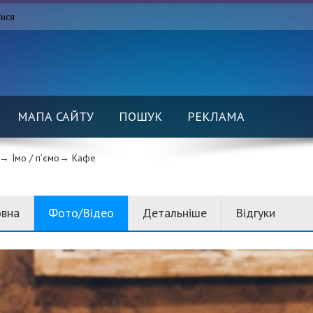
тися
МАПА САЙТУ
ПОШУК
РЕКЛАМА
→ Їмо / п’ємо→
Кафе
овна
Фото/Відео
Детальніше
Відгуки