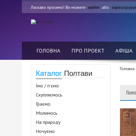
Ласкаво просимо! Ви можете
ввійти
або
зареєструва
ГОЛОВНА
ПРО ПРОЕКТ
АФІША
Головна
Каталог
Полтави
Їмо / п’ємо
Гол
Скупляємось
Граємо
Молимось
На природу
Ночуємо