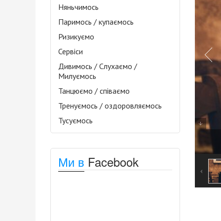
Няньчимось
Паримось / купаємось
Ризикуємо
Сервіси
Дивимось / Слухаємо /
Милуємось
Танцюємо / співаємо
Тренуємось / оздоровляємось
Тусуємось
Ми в
Facebook