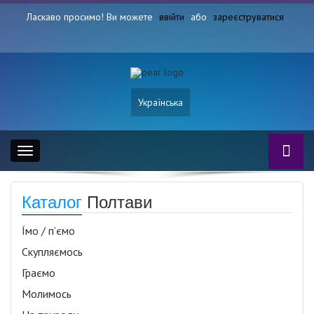
Ласкаво просимо! Ви можете
ввійти
або
зареєструватися
Українська
Toggle
navigation
Каталог
Полтави
Їмо / п’ємо
Скупляємось
Граємо
Молимось