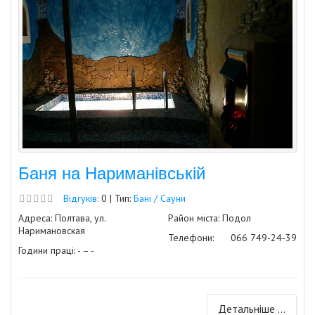
Баня на Нариманівській
Відгуків:
0 | Тип:
Бані / Сауни
Адреса: Полтава, ул.
Район міста: Подол
Наримановская
Телефони:
066 749-24-39
Години праці: - – -
Детальніше ...