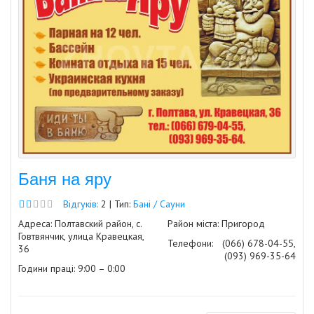
Баня на яру
Відгуків:
2 | Тип:
Бані / Сауни
Адреса: Полтавский район, с.
Район міста: Пригород
Говтвянчик, улица Кравецкая,
Телефони:
(066) 678-04-55,
36
(093) 969-35-64
Години праці: 9:00 – 0:00