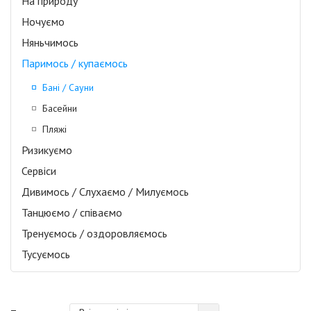
На природу
Ночуємо
Няньчимось
Паримось / купаємось
Бані / Сауни
Басейни
Пляжі
Ризикуємо
Сервіси
Дивимось / Слухаємо / Милуємось
Танцюємо / співаємо
Тренуємось / оздоровляємось
Тусуємось