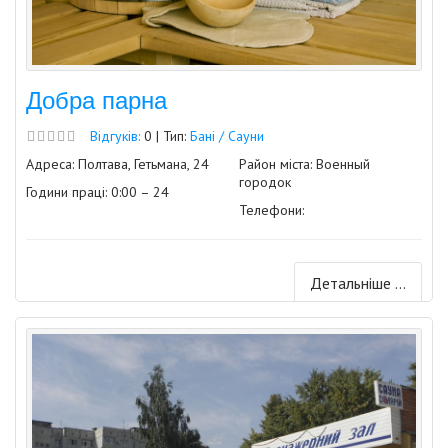
Добра парна
Відгуків:
0 | Тип:
Бані / Сауни
Адреса: Полтава, Гетьмана, 24
Район міста: Военный
городок
Години праці: 0:00 – 24
Телефони:
Детальніше ...