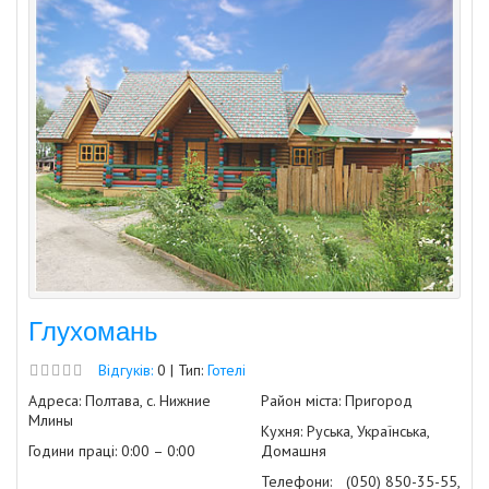
Глухомань
Відгуків:
0 | Тип:
Готелі
Адреса: Полтава, с. Нижние
Район міста: Пригород
Млины
Кухня: Руська, Українська,
Години праці: 0:00 – 0:00
Домашня
Телефони:
(050) 850-35-55,