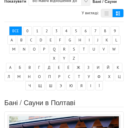
Всі маючі відношення до
Бані / Сауни
Показувати
У вигляді:
ВСЕ
0
1
2
3
4
5
6
7
8
9
A
B
C
D
E
F
G
H
I
J
K
L
M
N
O
P
Q
R
S
T
U
V
W
X
Y
Z
А
Б
В
Г
Д
Е
Ё
Ж
З
И
Й
К
Л
М
Н
О
П
Р
С
Т
У
Ф
Х
Ц
Ч
Щ
Ш
Э
Ю
Я
І
Ї
Бані / Сауни в Полтаві