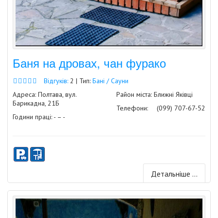
Баня на дровах, чан фурако
Відгуків:
2 | Тип:
Бані / Сауни
Адреса: Полтава, вул.
Район міста: Ближні Яківці
Барикадна, 21Б
Телефони:
(099) 707-67-52
Години праці: - – -
Детальніше ...