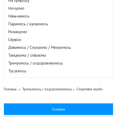
На природу
Ночуємо
Няньчимось
Паримось / купаємось
Ризикуємо
Сервіси
Дивимось / Слухаємо / Милуємось
Танцюємо / співаємо
Тренуємось / оздоровляємось
Тусуємось
Головна
→ Тренуємось / оздоровляємось→
Спортивні клуби
Головна