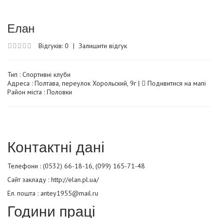
Елан
Відгуків: 0
|
Залишити відгук
Тип :
Спортивні клуби
Адреса : Полтава, переулок Хорольский, 9г |
Подивитися на мапі
Район міста : Половки
Контактні дані
Телефони : (0532) 66-18-16, (099) 165-71-48
Сайт закладу :
http://elan.pl.ua/
Ел. пошта : antey1955@mail.ru
Години праці