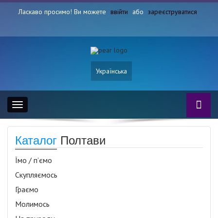
Ласкаво просимо! Ви можете
ввійти
або
зареєструватися
Українська
Toggle
navigation
Каталог
Полтави
Їмо / п’ємо
Скупляємось
Граємо
Молимось