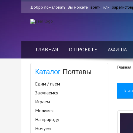
Добро пожаловать! Вы можете
войти
или
зарегистри
ГЛАВНАЯ
О ПРОЕКТЕ
АФИША
Главная
Каталог
Полтавы
Едим / пьем
Гла
Закупаемся
Играем
Молимся
На природу
Ночуем