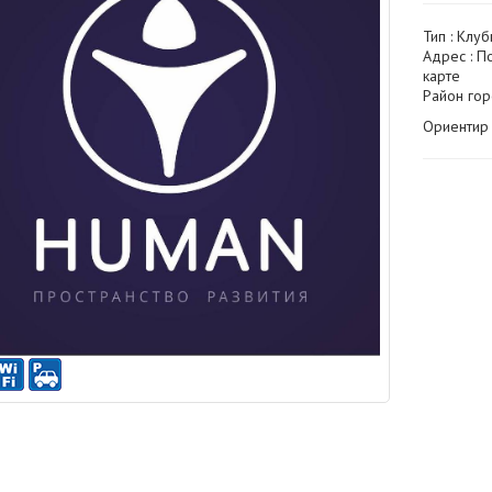
Тип :
Клуб
Адрес : П
карте
Район гор
Ориентир 