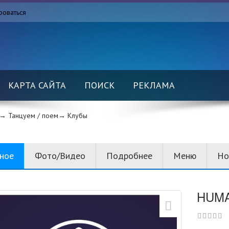
роваться
КАРТА САЙТА
ПОИСК
РЕКЛАМА
→ Танцуем / поем→
Клубы
вное
Фото/Видео
Подробнее
Меню
Но
HUMA