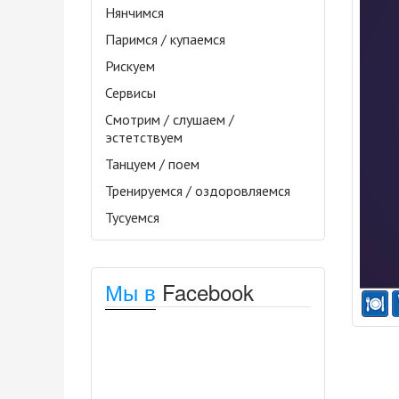
Нянчимся
Паримся / купаемся
Рискуем
Сервисы
Смотрим / слушаем /
эстетствуем
Танцуем / поем
Тренируемся / оздоровляемся
Тусуемся
Мы в
Facebook