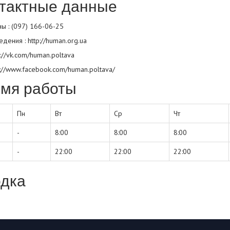
тактные данные
ы : (097) 166-06-25
едения :
http://human.org.ua
s://vk.com/human.poltava
s://www.facebook.com/human.poltava/
мя работы
Пн
Вт
Ср
Чт
-
8:00
8:00
8:00
-
22:00
22:00
22:00
дка