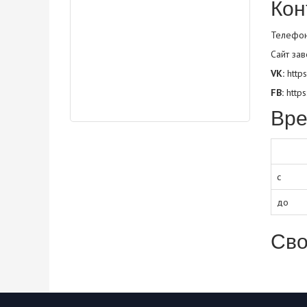
Кон
Телефон
Сайт зав
VK:
http
FB:
http
Вре
с
до
Сво