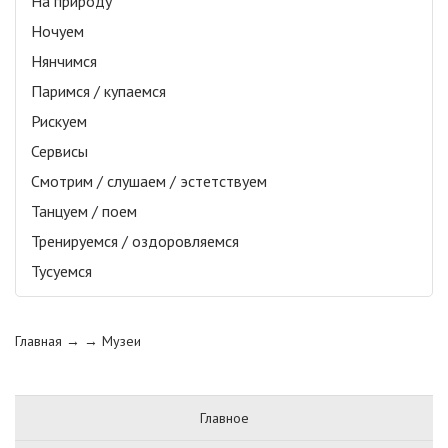
На природу
Ночуем
Нянчимся
Паримся / купаемся
Рискуем
Сервисы
Смотрим / слушаем / эстетствуем
Танцуем / поем
Тренируемся / оздоровляемся
Тусуемся
Главная
→ →
Музеи
Главное