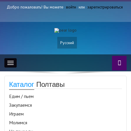
Добро пожаловать! Вы можете
войти
или
зарегистрироваться
Русский
Toggle
navigation
Каталог
Полтавы
Едим / пьем
Закупаемся
Играем
Молимся