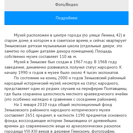
Фото/Видео
Подробнее
Музей расположен в центре города (по улице Ленина, 42) в
старом доме, в котором и в советское время, и сейчас квартирует
Зиньковская детская музыкальная школа (отдельные двери; это
заметно по общим деталям декора помещения). Площадь
собственно музея составляет 110 кв. м.
Музей в Зинькове был создан в 1967 году. В 1968 году
заведение, динамично развивался, получил статус народного. К
началу 1990-х годов в музее было около 4 тысяч экспонатов.
По состоянию на конец 2000-х годов Зеньковский районный
народный исторический музей, несмотря на статус народного,
представляет один из редких случаев на периферии Полтавщины,
где была сохранена целостность местного краеведческого ячейки
(это особенно наглядно в сравнении с соседними районами).
На 1 января 2010 года общий экспозиционный фонд
Зеньковского районного народного исторического музея
составляет 2651 предмет, в частности 1190 предметов основного
фонда, воссоздающие историю Зиньковщина от древнейших
времен до современности: вещи из археологических раскопок
городища VIII-XIII веков в деревне Глинскому, фотографии,