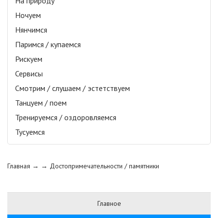
На природу
Ночуем
Нянчимся
Паримся / купаемся
Рискуем
Сервисы
Смотрим / слушаем / эстетствуем
Танцуем / поем
Тренируемся / оздоровляемся
Тусуемся
Главная
→ →
Достопримечательности / памятники
Главное