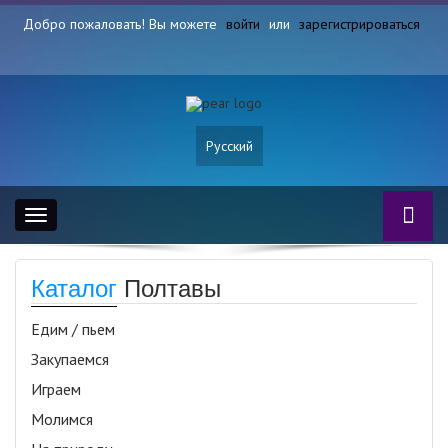
Добро пожаловать! Вы можете
войти
или
зарегистрироваться
Русский
Toggle
navigation
Каталог
Полтавы
Едим / пьем
Закупаемся
Играем
Молимся