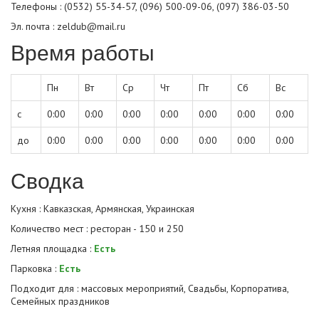
Телефоны : (0532) 55-34-57, (096) 500-09-06, (097) 386-03-50
Эл. почта : zeldub@mail.ru
Время работы
Пн
Вт
Ср
Чт
Пт
Сб
Вс
с
0:00
0:00
0:00
0:00
0:00
0:00
0:00
до
0:00
0:00
0:00
0:00
0:00
0:00
0:00
Сводка
Кухня : Кавказская, Армянская, Украинская
Количество мест : ресторан - 150 и 250
Летняя площадка :
Есть
Парковка :
Есть
Подходит для : массовых мероприятий, Свадьбы, Корпоратива,
Семейных праздников