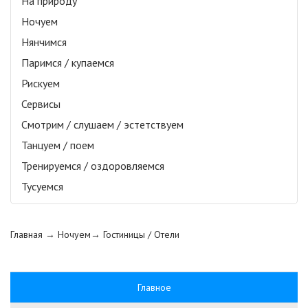
На природу
Ночуем
Нянчимся
Паримся / купаемся
Рискуем
Сервисы
Смотрим / слушаем / эстетствуем
Танцуем / поем
Тренируемся / оздоровляемся
Тусуемся
Главная
→ Ночуем→
Гостиницы / Отели
Главное