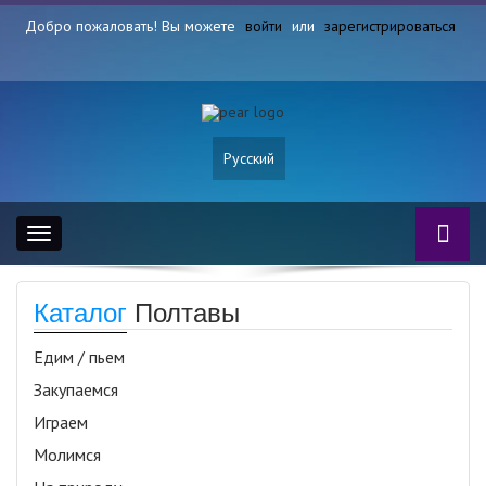
Добро пожаловать! Вы можете
войти
или
зарегистрироваться
Русский
Toggle
navigation
Каталог
Полтавы
Едим / пьем
Закупаемся
Играем
Молимся