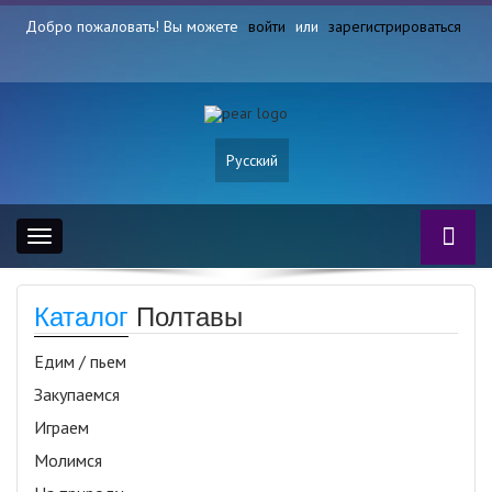
Добро пожаловать! Вы можете
войти
или
зарегистрироваться
Русский
Toggle
navigation
Каталог
Полтавы
Едим / пьем
Закупаемся
Играем
Молимся