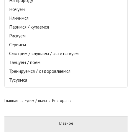
На природу
Ночуем
Нянчимся
Паримся / купаемся
Рискуем
Сервисы
Смотрим / слушаем / эстетствуем
Танцуем / поем
Тренируемся / оздоровляемся
Тусуемся
Главная
→ Едим / пьем→
Рестораны
Главное