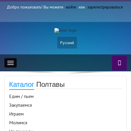
Добро пожаловать! Вы можете
войти
или
зарегистрироваться
Русский
Toggle
navigation
Каталог
Полтавы
Едим / пьем
Закупаемся
Играем
Молимся