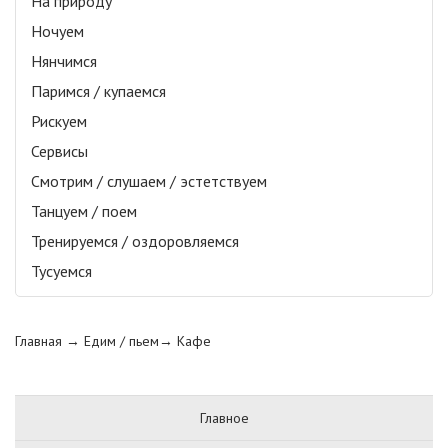
На природу
Ночуем
Нянчимся
Паримся / купаемся
Рискуем
Сервисы
Смотрим / слушаем / эстетствуем
Танцуем / поем
Тренируемся / оздоровляемся
Тусуемся
Главная
→ Едим / пьем→
Кафе
Главное