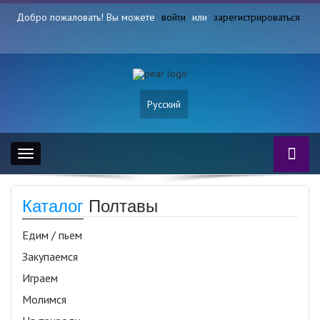
Добро пожаловать! Вы можете
войти
или
зарегистрироваться
Русский
Toggle
navigation
Каталог
Полтавы
Едим / пьем
Закупаемся
Играем
Молимся