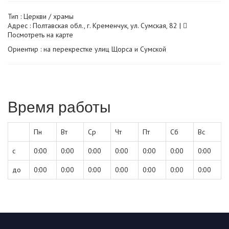
Тип :
Церкви / храмы
Адрес : Полтавская обл., г. Кременчук, ул. Сумская, 82 |
Посмотреть на карте
Ориентир : на перекрестке улиц Щорса и Сумской
Время работы
Пн
Вт
Ср
Чт
Пт
Сб
Вс
с
0:00
0:00
0:00
0:00
0:00
0:00
0:00
до
0:00
0:00
0:00
0:00
0:00
0:00
0:00