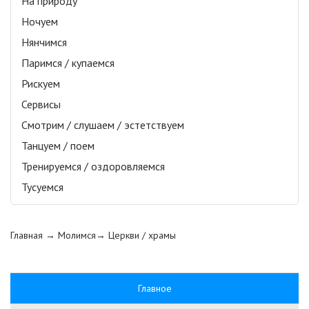
На природу
Ночуем
Нянчимся
Паримся / купаемся
Рискуем
Сервисы
Смотрим / слушаем / эстетствуем
Танцуем / поем
Тренируемся / оздоровляемся
Тусуемся
Главная
→ Молимся→
Церкви / храмы
Главное