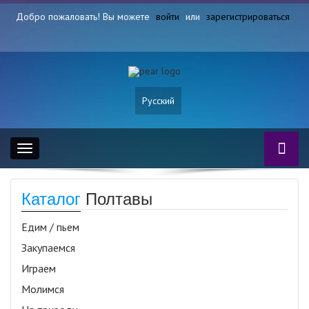
Добро пожаловать! Вы можете
войти
или
зарегистрироваться
Русский
Toggle
navigation
Каталог
Полтавы
Едим / пьем
Закупаемся
Играем
Молимся