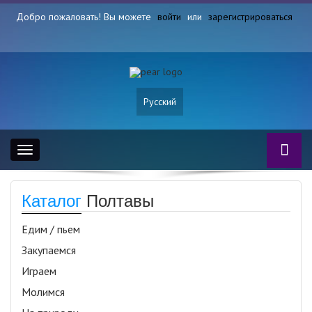
Добро пожаловать! Вы можете
войти
или
зарегистрироваться
Русский
Toggle
navigation
Каталог
Полтавы
Едим / пьем
Закупаемся
Играем
Молимся