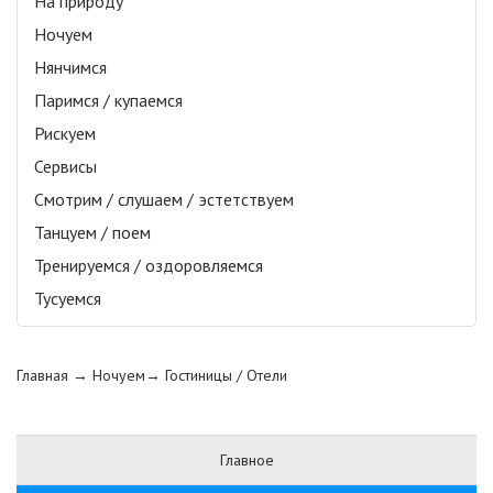
На природу
Ночуем
Нянчимся
Паримся / купаемся
Рискуем
Сервисы
Смотрим / слушаем / эстетствуем
Танцуем / поем
Тренируемся / оздоровляемся
Тусуемся
Главная
→ Ночуем→
Гостиницы / Отели
Главное