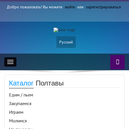
Добро пожаловать! Вы можете
войти
или
зарегистрироваться
Русский
Toggle
navigation
Каталог
Полтавы
Едим / пьем
Закупаемся
Играем
Молимся