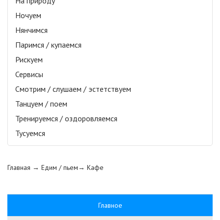
На природу
Ночуем
Нянчимся
Паримся / купаемся
Рискуем
Сервисы
Смотрим / слушаем / эстетствуем
Танцуем / поем
Тренируемся / оздоровляемся
Тусуемся
Главная
→ Едим / пьем→
Кафе
Главное